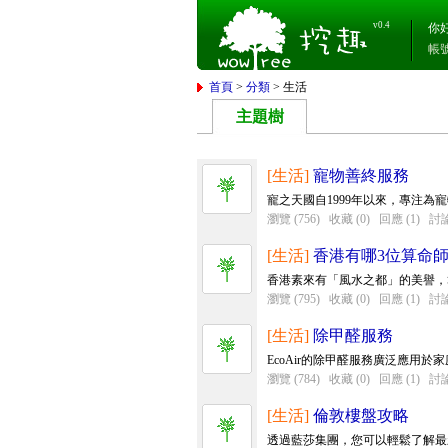
v0.4
你
帳
首頁
>
分類
> 生活
主題樹
[生活]
寵物善終服務
寵之天國自1999年以來，專注為
瀏覽 (756)
收藏 (0)
回應 (1)
討論
[生活]
香港有哪3位算命師
香港素來有「風水之都」的美譽，
瀏覽 (795)
收藏 (0)
回應 (1)
討論
[生活]
除甲醛服務
EcoAir的除甲醛服務廣泛應用
瀏覽 (784)
收藏 (0)
回應 (1)
討論
[生活]
倫敦樓盤攻略
透過藍莎集團，您可以輕鬆了解最