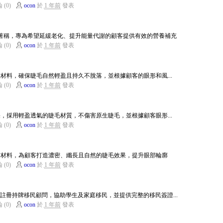
 (0)
ocon
於
1 年前
發表
老產品著稱，專為希望延緩老化、提升能量代謝的顧客提供有效的營養補充
 (0)
ocon
於
1 年前
發表
纖維材料，確保睫毛自然輕盈且持久不脫落，並根據顧客的眼形和風...
 (0)
ocon
於
1 年前
發表
效果，採用輕盈透氣的睫毛材質，不傷害原生睫毛，並根據顧客眼形...
 (0)
ocon
於
1 年前
發表
高品質材料，為顧客打造濃密、纖長且自然的睫毛效果，提升眼部輪廓
 (0)
ocon
於
1 年前
發表
A註冊持牌移民顧問，協助學生及家庭移民，並提供完整的移民簽證...
 (0)
ocon
於
1 年前
發表