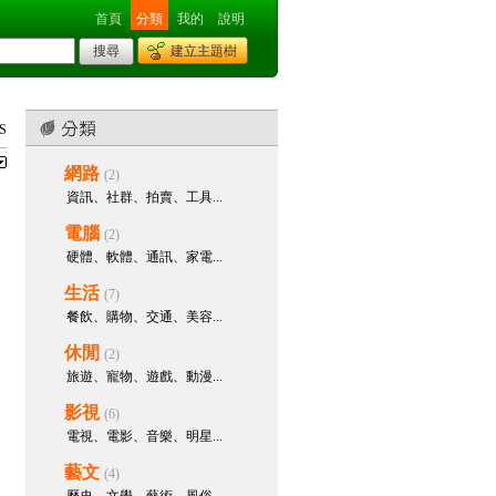
首頁
分類
我的
說明
建立主題樹
S
網路
(2)
資訊、社群、拍賣、工具...
電腦
(2)
硬體、軟體、通訊、家電...
生活
(7)
餐飲、購物、交通、美容...
休閒
(2)
旅遊、寵物、遊戲、動漫...
影視
(6)
電視、電影、音樂、明星...
藝文
(4)