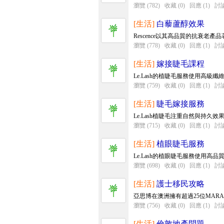
瀏覽 (782)
收藏 (0)
回應 (1)
討論
[生活]
白藜蘆醇效果
Rescence以其高品質的抗衰
瀏覽 (778)
收藏 (0)
回應 (1)
討論
[生活]
嫁接睫毛課程
Le.Lash的植睫毛服務使用高級
瀏覽 (759)
收藏 (0)
回應 (1)
討論
[生活]
睫毛嫁接服務
Le.Lash植睫毛注重自然與持久
瀏覽 (715)
收藏 (0)
回應 (1)
討論
[生活]
植眼睫毛服務
Le.Lash的植眼睫毛服務使用
瀏覽 (698)
收藏 (0)
回應 (1)
討論
[生活]
護士移民攻略
亞思博在澳洲擁有超過25位MAR
瀏覽 (756)
收藏 (0)
回應 (1)
討論
[生活]
倫敦地產問題