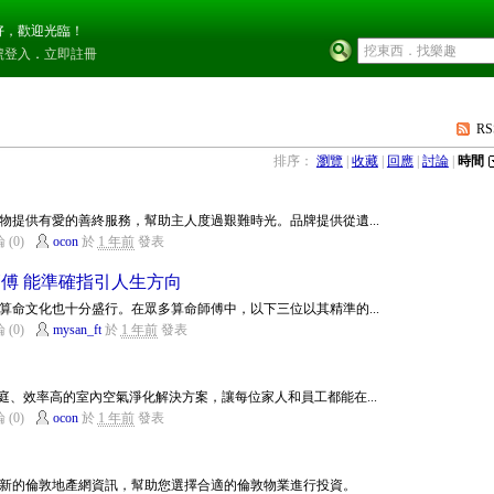
好，歡迎光臨！
號登入
．
立即註冊
RS
排序：
瀏覽
|
收藏
|
回應
|
討論
|
時間
寵物提供有愛的善終服務，幫助主人度過艱難時光。品牌提供從遺...
 (0)
ocon
於
1 年前
發表
傅 能準確指引人生方向
算命文化也十分盛行。在眾多算命師傅中，以下三位以其精準的...
 (0)
mysan_ft
於
1 年前
發表
於家庭、效率高的室內空氣淨化解決方案，讓每位家人和員工都能在...
 (0)
ocon
於
1 年前
發表
新的倫敦地產網資訊，幫助您選擇合適的倫敦物業進行投資。