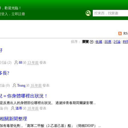
好，歡迎光臨！
號登入
．
立即註冊
RS
排序：
瀏覽
|
收藏
|
回應
|
討論
|
時
好
討論 (2)
88
於
13 年前
發表
多長?
論 (0)
Tsung
於
16 年前
發表
兒＝你身體哪裡出狀況！
反應出人的身體部位哪裡出狀況。 過濾掉青春期荷爾蒙影響...
論 (0)
溫蒂
於
18 年前
發表
P 相關新聞整理
有毒塑化劑，「鄰苯二甲酸（2-乙基己基）酯」（簡稱DEHP） ...