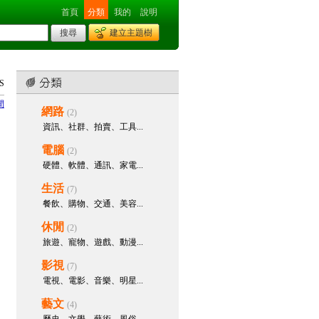
首頁
分類
我的
說明
建立主題樹
S
間
網路
(2)
資訊、社群、拍賣、工具...
電腦
(2)
硬體、軟體、通訊、家電...
生活
(7)
餐飲、購物、交通、美容...
休閒
(2)
旅遊、寵物、遊戲、動漫...
影視
(7)
電視、電影、音樂、明星...
藝文
(4)