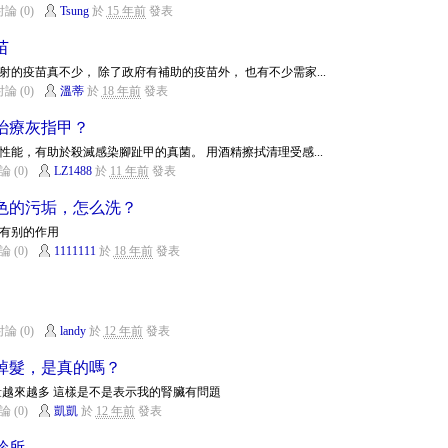
論 (0)
Tsung
於
15 年前
發表
苗
的疫苗真不少， 除了政府有補助的疫苗外， 也有不少需家...
論 (0)
溫蒂
於
18 年前
發表
治療灰指甲？
腐性能，有助於殺滅感染腳趾甲的真菌。 用酒精擦拭清理受感...
論 (0)
LZ1488
於
11 年前
發表
色的污垢，怎么洗？
有别的作用
論 (0)
1111111
於
18 年前
發表
論 (0)
landy
於
12 年前
發表
掉髮，是真的嗎？
量越來越多 這樣是不是表示我的腎臟有問題
論 (0)
凱凱
於
12 年前
發表
診所