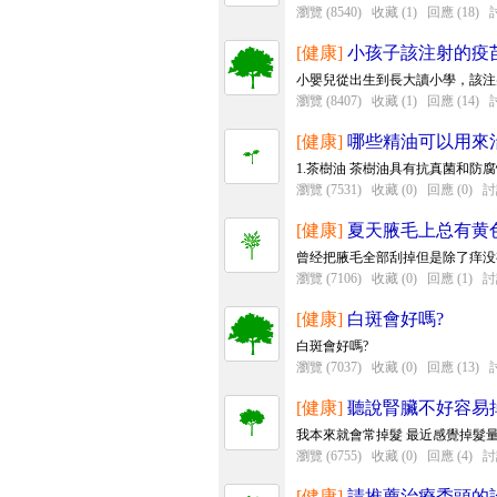
瀏覽 (8540)
收藏 (1)
回應 (18)
討
[健康]
小孩子該注射的疫
小嬰兒從出生到長大讀小學，該注射
瀏覽 (8407)
收藏 (1)
回應 (14)
討
[健康]
哪些精油可以用來
1.茶樹油 茶樹油具有抗真菌和防
瀏覽 (7531)
收藏 (0)
回應 (0)
討
[健康]
夏天腋毛上总有黄
曾经把腋毛全部刮掉但是除了痒没
瀏覽 (7106)
收藏 (0)
回應 (1)
討
[健康]
白斑會好嗎?
白斑會好嗎?
瀏覽 (7037)
收藏 (0)
回應 (13)
討
[健康]
聽說腎臟不好容易
我本來就會常掉髮 最近感覺掉髮
瀏覽 (6755)
收藏 (0)
回應 (4)
討
[健康]
請推薦治療禿頭的