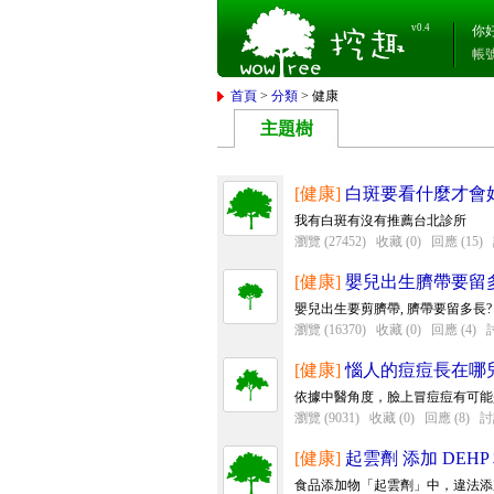
v0.4
你
帳
首頁
>
分類
> 健康
主題樹
[健康]
白斑要看什麼才會
我有白斑有沒有推薦台北診所
瀏覽 (27452)
收藏 (0)
回應 (15)
[健康]
嬰兒出生臍帶要留
嬰兒出生要剪臍帶, 臍帶要留多長?
瀏覽 (16370)
收藏 (0)
回應 (4)
討
[健康]
惱人的痘痘長在哪
依據中醫角度，臉上冒痘痘有可能是
瀏覽 (9031)
收藏 (0)
回應 (8)
討
[健康]
起雲劑 添加 DEH
食品添加物「起雲劑」中，違法添加