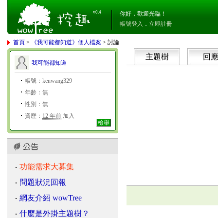
v0.4
你好，歡迎光臨！
帳號登入
．
立即註冊
首頁
>
《我可能都知道》個人檔案
> 討論
主題樹
回
我可能都知道
帳號：kenwang329
年齡：無
性別：無
資歷：
12 年前
加入
檢舉
功能需求大募集
問題狀況回報
網友介紹 wowTree
什麼是外掛主題樹？