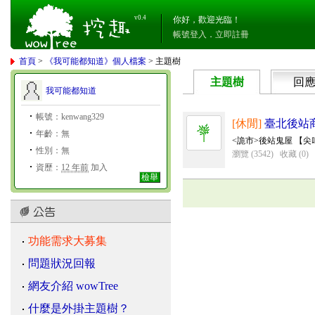
v0.4
你好，歡迎光臨！
帳號登入
．
立即註冊
首頁
>
《我可能都知道》個人檔案
> 主題樹
主題樹
回
我可能都知道
帳號：kenwang329
[休閒]
臺北後站
年齡：無
<詭市>後站鬼屋 【尖叫時間】
性別：無
瀏覽 (3542)
收藏 (0)
資歷：
12 年前
加入
檢舉
功能需求大募集
問題狀況回報
網友介紹 wowTree
什麼是外掛主題樹？