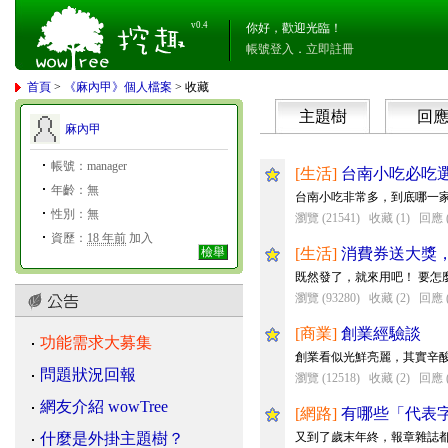
v0.4
你好，歡迎光臨！
帳號登入
．
立即註冊
首頁
>
《麻內甲》個人檔案
> 收藏
主題樹
回
麻內甲
帳號：manager
[生活]
台南小吃必吃
年齡：無
台南小吃非常多，到底哪一
性別：無
瀏覽 (21541)
收藏 (1)
回應 (
資歷：
18 年前
加入
檢舉
[生活]
消費券送大獎
既然發了，就來用吧！ 要怎
瀏覽 (93280)
收藏 (2)
回應 (
[商業]
創業經驗談
功能需求大募集
創業看似光鮮亮麗，其實辛酸
問題狀況回報
瀏覽 (12518)
收藏 (2)
回應 (
網友介紹 wowTree
[網路]
有哪些「代表
什麼是外掛主題樹？
又到了歲末年終，報章雜誌都