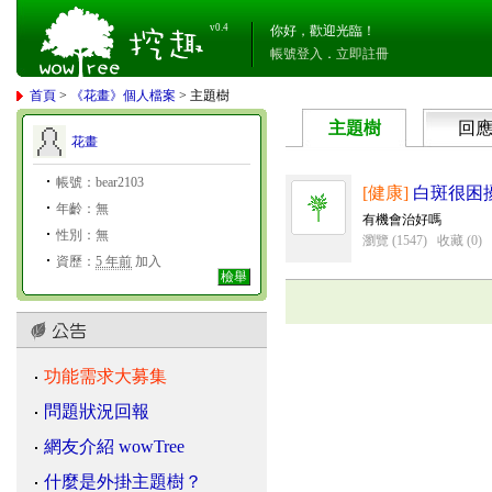
v0.4
你好，歡迎光臨！
帳號登入
．
立即註冊
首頁
>
《花畫》個人檔案
> 主題樹
主題樹
回
花畫
帳號：bear2103
[健康]
白斑很困
年齡：無
有機會治好嗎
性別：無
瀏覽 (1547)
收藏 (0)
資歷：
5 年前
加入
檢舉
功能需求大募集
問題狀況回報
網友介紹 wowTree
什麼是外掛主題樹？