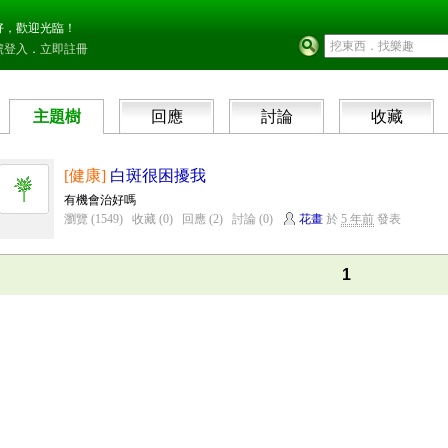
好，歡迎光臨！
號登入
．
立即註冊
主題樹
回應
討論
收藏
[健康]
白斑很困擾我
有機會治好嗎
瀏覽 (1549)
收藏 (0)
回應 (2)
討論 (0)
花畫
於
5 年前
發表
1