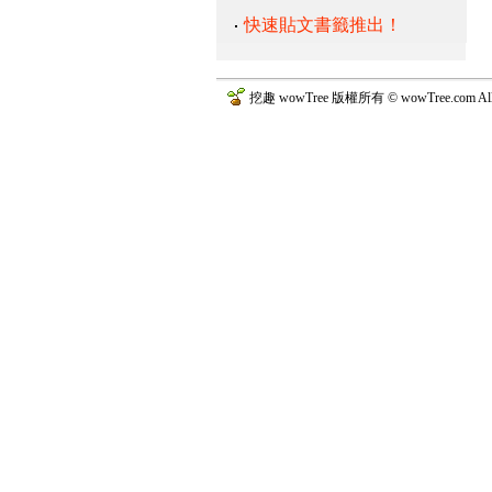
快速貼文書籤推出！
挖趣 wowTree 版權所有 © wowTree.com All R