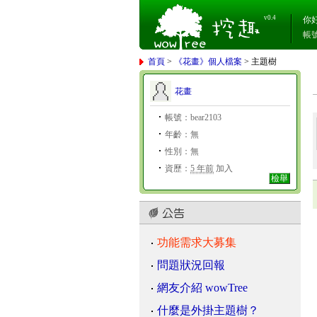
v0.4
你
帳
首頁
>
《花畫》個人檔案
> 主題樹
花畫
帳號：bear2103
年齡：無
性別：無
資歷：
5 年前
加入
檢舉
功能需求大募集
問題狀況回報
網友介紹 wowTree
什麼是外掛主題樹？