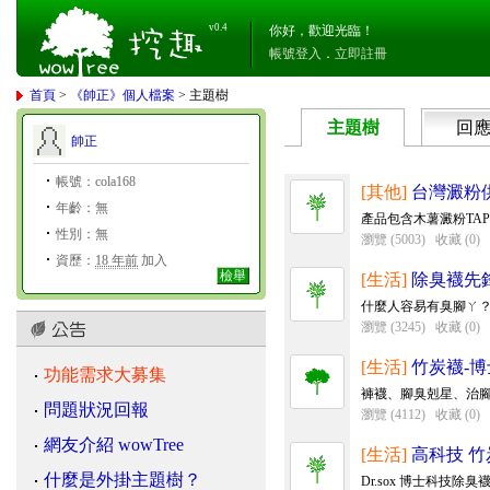
v0.4
你好，歡迎光臨！
帳號登入
．
立即註冊
首頁
>
《帥正》個人檔案
> 主題樹
主題樹
回
帥正
帳號：cola168
[其他]
台灣澱粉
年齡：無
產品包含木薯澱粉TAP
性別：無
瀏覽 (5003)
收藏 (0)
資歷：
18 年前
加入
檢舉
[生活]
除臭襪先
什麼人容易有臭腳ㄚ？
瀏覽 (3245)
收藏 (0)
[生活]
竹炭襪-
功能需求大募集
褲襪、腳臭剋星、治腳
問題狀況回報
瀏覽 (4112)
收藏 (0)
網友介紹 wowTree
[生活]
高科技 竹
什麼是外掛主題樹？
Dr.sox 博士科技除臭襪