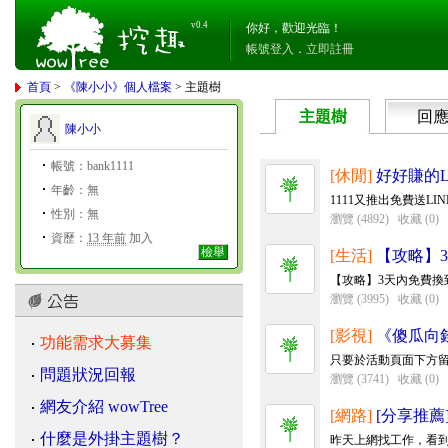
v0.4
你好，歡迎光臨！
帳號登入
．
立即註冊
首頁
>
《陳小小》個人檔案
> 主題樹
主題樹
回
陳小小
帳號：bank1111
[休閒]
好好賺的LI
年齡：無
1111又推出免費送LI
性別：無
瀏覽 (4892)
收藏 (0)
資歷：
13 年前
加入
檢舉
[生活]
【攻略】3
【攻略】3天內免費換到
瀏覽 (3995)
收藏 (0)
[影視]
《傻瓜向
功能需求大募集
只要於活動頁面下方留
問題狀況回報
瀏覽 (3741)
收藏 (0)
網友介紹 wowTree
[網路]
[分享推
什麼是外掛主題樹？
昨天上網找工作，看到11