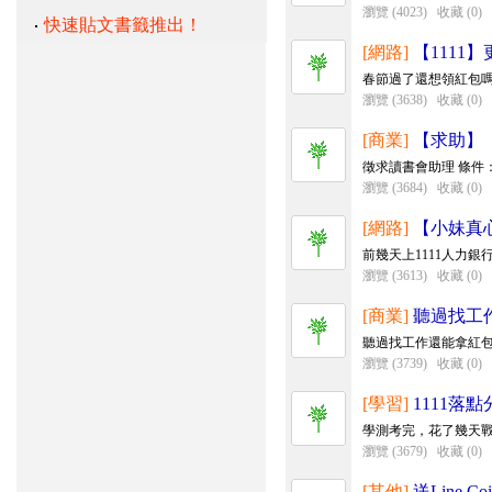
瀏覽 (4023)
收藏 (0)
快速貼文書籤推出！
[網路]
【1111
春節過了還想領紅包嗎 
瀏覽 (3638)
收藏 (0)
[商業]
【求助】
徵求讀書會助理 條件： 
瀏覽 (3684)
收藏 (0)
[網路]
【小妹真心
前幾天上1111人力
瀏覽 (3613)
收藏 (0)
[商業]
聽過找工作
聽過找工作還能拿紅包
瀏覽 (3739)
收藏 (0)
[學習]
1111落
學測考完，花了幾天戰
瀏覽 (3679)
收藏 (0)
[其他]
送Line Co