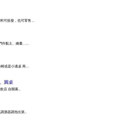
可批發，也可零售 ...
孩子們作黏土、繪畫…...
或是小邊桌 再...
、圓桌
餐飲店 自開幕...
年以調酒器調泡出第...