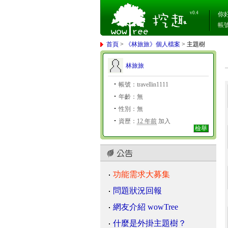
v0.4
你
帳
首頁
>
《林旅旅》個人檔案
> 主題樹
林旅旅
帳號：travellin1111
年齡：無
性別：無
資歷：
12 年前
加入
檢舉
功能需求大募集
問題狀況回報
網友介紹 wowTree
什麼是外掛主題樹？