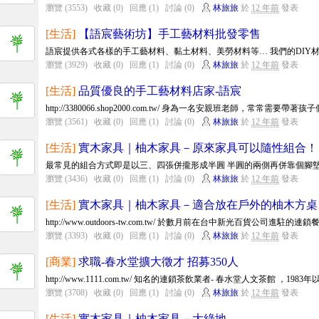
瀏覽 (3553)
收藏 (0)
回應 (1)
討論 (0)
林旅旅
於
12 年前
發表
[生活]
【語宸藝術坊】手工藝材料批發零售
語宸提供各式各樣的手工藝材料、黏土材料、美勞材料等… 我們的DIY材料
瀏覽 (3929)
收藏 (0)
回應 (1)
討論 (0)
林旅旅
於
12 年前
發表
[生活]
品質優良的手工藝材料店家-語宸
http://3380066.shop2000.com.tw/ 身為一名安親班老師，常常需要帶著
瀏覽 (3561)
收藏 (0)
回應 (1)
討論 (0)
林旅旅
於
12 年前
發表
[生活]
實木家具｜柚木家具－原來家具可以隨性組合！
最常見的組合方式即是以三、四張併攏形成半圓 半圓的兩側再併靠個腳墊椅
瀏覽 (3436)
收藏 (0)
回應 (1)
討論 (0)
林旅旅
於
12 年前
發表
[生活]
實木家具｜柚木家具－適合放在戶外的柚木方桌
http://www.outdoors-tw.com.tw/ 於數月前在台中新光百貨公司進駐的連鎖
瀏覽 (3393)
收藏 (0)
回應 (1)
討論 (0)
林旅旅
於
12 年前
發表
[商業]
求職-春水堂擴大徵才 招募350人
http://www.1111.com.tw/ 知名的連鎖茶飲業者- 春水堂人文茶館 ，1983
瀏覽 (3708)
收藏 (0)
回應 (1)
討論 (0)
林旅旅
於
12 年前
發表
[生活]
實木家具｜柚木家具－大綠地