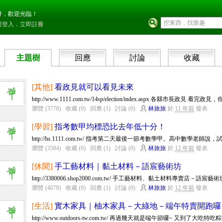
好，歡迎光臨！
號登入
．
立即註冊
主題樹
回應
討論
收藏
[其他]
看政見就可以看見未來
http://www.1111.com.tw/14sp/election/index.aspx 各縣市長政見 看完政
瀏覽 (3778)
收藏 (0)
回應 (1)
討論 (0)
林旅旅
於
11 年前
發表
[學習]
指考數甲均標恐比去年低十分！
http://hs.1111.com.tw/ 指考第二天最後一節考數學甲。高中數學老師說，
瀏覽 (3584)
收藏 (0)
回應 (1)
討論 (0)
林旅旅
於
12 年前
發表
[休閒]
手工藝材料｜黏土材料－語宸藝術坊
http://3380066.shop2000.com.tw/ 手工藝材料、黏土材料專賣店－語宸
瀏覽 (4078)
收藏 (0)
回應 (1)
討論 (0)
林旅旅
於
12 年前
發表
[生活]
實木家具｜柚木家具－大綠地－端午特賣開跑囉
http://www.outdoors-tw.com.tw/ 再過幾天就是端午節囉~ 又到了大吃特吃粽