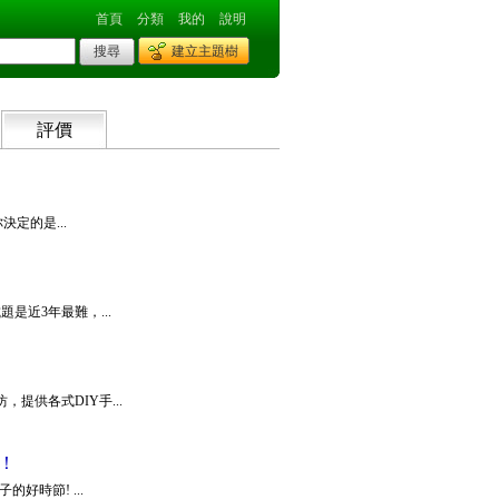
首頁
分類
我的
說明
建立主題樹
評價
見，你決定的是...
試題是近3年最難，...
藝術坊，提供各式DIY手...
！
子的好時節! ...