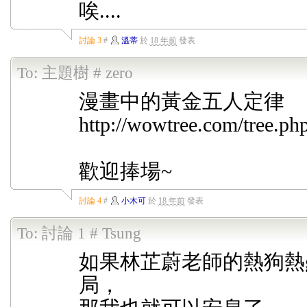
唉....
討論 3
#
溫蒂
於
18 年前
發表
To:
主題樹 # zero
漫畫中的黃金五人定律
http://wowtree.com/tree.ph
歡迎捧場~
討論 4
#
小木可
於
18 年前
發表
To:
討論 1 # Tsung
如果林芷蔚老師的熱狗熱
局，