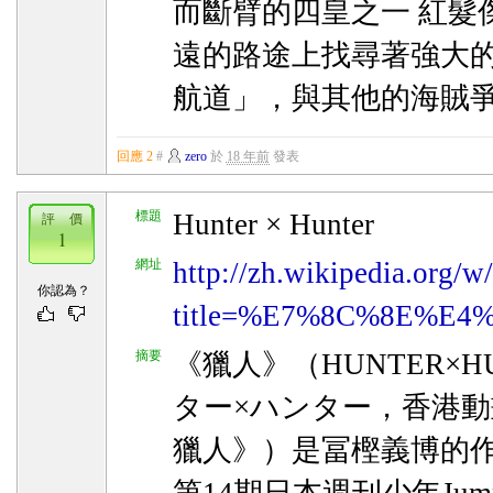
而斷臂的四皇之一 紅髮
遠的路途上找尋著強大
航道」，與其他的海賊爭奪O
回應 2
#
zero
於
18 年前
發表
標題
Hunter × Hunter
評 價
1
網址
http://zh.wikipedia.org/w
你認為？
title=%E7%8C%8E%E4%
摘要
《獵人》（HUNTER×H
ター×ハンター，香港
獵人》）是冨樫義博的作品