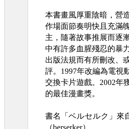
本書畫風厚重陰暗，營
作場面節奏明快且充滿
主，隨著故事推展而逐
中有許多血腥殘忍的暴
出版法規而有所刪改、
評。1997年改編為電
交換卡片遊戲。2002
的最佳漫畫獎。
書名「ベルセルク」來
（berserker）。