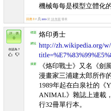
機械每每是模型立體化
回應 8
#
zero
於
18 年前
發表
標題
烙印勇士
評 價
0
網址
http://zh.wikipedia.org/w
你認為？
title=%E7%83%99%E5%8
摘要
《烙印戰士》又名《劍
漫畫家三浦建太郎所作
1989年起在白泉社的《Y
ANIMAL》雜誌上連載，
行32冊單行本。