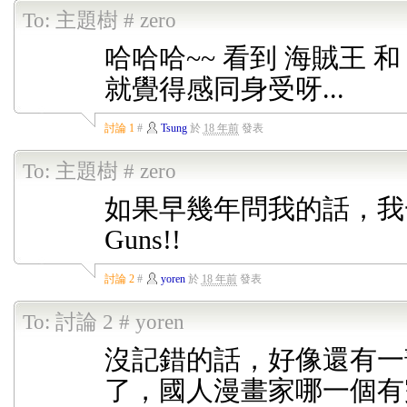
To:
主題樹 # zero
哈哈哈~~ 看到 海賊王 和 Hun
就覺得感同身受呀...
討論 1
#
Tsung
於
18 年前
發表
To:
主題樹 # zero
如果早幾年問我的話，我一
Guns!!
討論 2
#
yoren
於
18 年前
發表
To:
討論 2 # yoren
沒記錯的話，好像還有一部
了，國人漫畫家哪一個有完