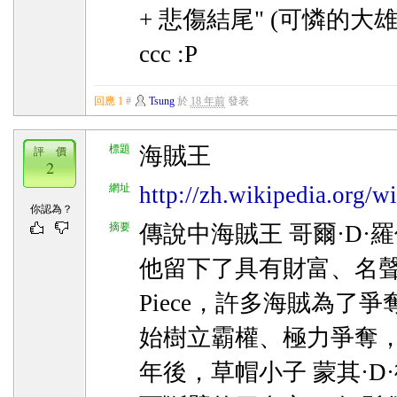
+ 悲傷結尾" (可憐的大雄
ccc :P
回應 1
#
Tsung
於
18 年前
發表
標題
海賊王
評 價
2
網址
http://zh.wikipedia.
你認為？
摘要
傳說中海賊王 哥爾·D·
他留下了具有財富、名聲
Piece，許多海賊為了爭奪O
始樹立霸權、極力爭奪
年後，草帽小子 蒙其·