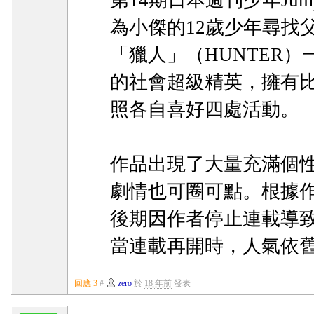
第14期日本週刊少年Ju
為小傑的12歲少年尋找
「獵人」（HUNTER
的社會超級精英，擁有
照各自喜好四處活動。
作品出現了大量充滿個
劇情也可圈可點。根據
後期因作者停止連載導
當連載再開時，人氣依
回應 3
#
zero
於
18 年前
發表