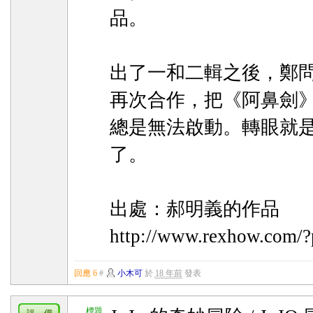
品。
出了一和二輯之後，鄭
再次合作，把《阿鼻劍
總是無法啟動。轉眼就
了。
出處：郝明義的作品
http://www.rexhow.com/
回應 6
#
小木可
於
18 年前
發表
標題