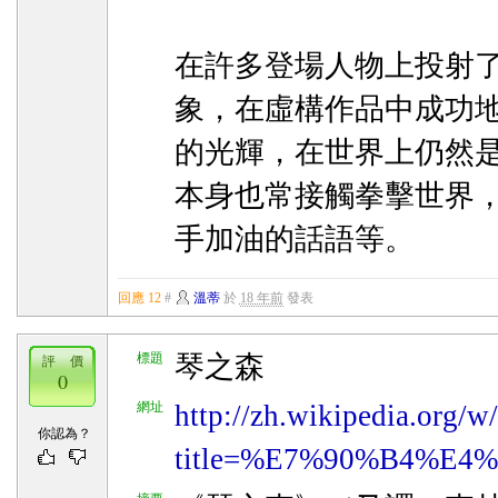
在許多登場人物上投射
象，在虛構作品中成功
的光輝，在世界上仍然
本身也常接觸拳擊世界
手加油的話語等。
回應 12
#
溫蒂
於
18 年前
發表
標題
琴之森
評 價
0
網址
http://zh.wikipedia.org/w
你認為？
title=%E7%90%B4%E4%B