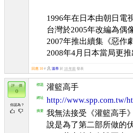
1996年在日本由朝日
台灣於2005年改編為
2007年推出續集《惡作
2008年4月日本當局更
回應 10
#
溫蒂
於
18 年前
發表
標題
灌籃高手
評 價
0
網址
http://www.spp.com.tw/h
你認為？
摘要
我無法接受《灌籃高手
說是為了第二部所做的