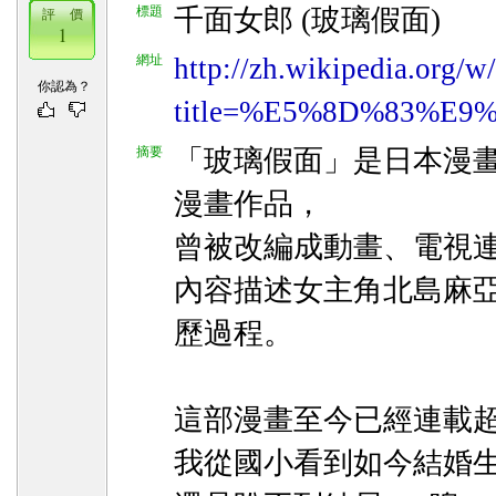
標題
千面女郎 (玻璃假面)
評 價
1
網址
http://zh.wikipedia.org/w
你認為？
title=%E5%8D%83%E9%9
摘要
「玻璃假面」是日本漫
漫畫作品，
曾被改編成動畫、電視
內容描述女主角北島麻
歷過程。
這部漫畫至今已經連載超
我從國小看到如今結婚