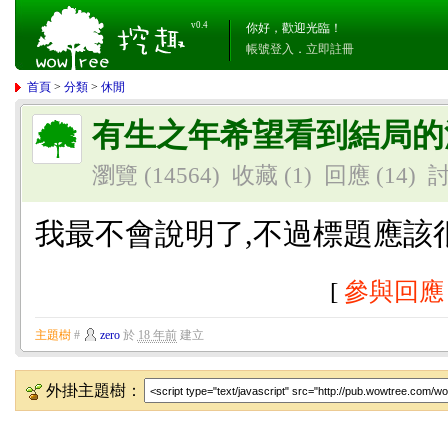
v0.4
你好，歡迎光臨！
帳號登入
．
立即註冊
首頁
>
分類
>
休閒
有生之年希望看到結局的
瀏覽 (14564)
收藏 (1)
回應
(14)
我最不會說明了,不過標題應該
[
參與回應
主題樹
#
zero
於
18 年前
建立
外掛主題樹：