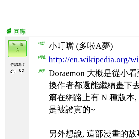
標題
小叮噹 (多啦A夢)
評 價
3
網址
http://en.wikipedia.org/
你認為？
摘要
Doraemon 大概是從小
換作者都還能繼續畫下去
篇在網路上有 N 種版本
是被證實的~
另外想說, 這部漫畫的故