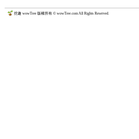
挖趣 wowTree 版權所有 © wowTree.com All Rights Reserved.