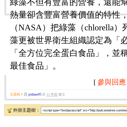
綠藻不但有豐富的營養，還能
熱量卻含豐富營養價值的特性
（NASA）把綠藻（chlorel
藻更被世界衛生組織認定為「
「全方位完全蛋白食品」，並
最佳食品」。
[
參與回應
主題樹
#
jodiane95
於
11 年前
建立
外掛主題樹：