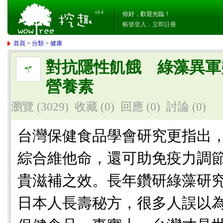
v0.4
你好，歡迎光臨！
帳號登入
．
立即註冊
首頁
>
分類
>
健康
對抗隱性飢餓 綠藻異軍
營養素
瀏覽 (3029)
收藏 (0)
回應
(0)
討論
(0)
台灣保健食品學會研究更指出
綜合維他命，還可助免疫力調
貴滋補之效。長年鑽研綠藻研
日本人長壽秘方，很多人誤以