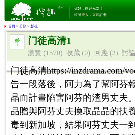
v0.4
你好，歡迎光臨！
帳號登入
．
立即註冊
首頁
>
分類
>
影視
门徒高清1
瀏覽 (1570)
收藏 (0)
回應
(2)
討
门徒高清https://inzdrama.com/vod
告一段落後，阿力為了幫阿芬
晶而計畫陷害阿芬的渣男丈夫
品贈與阿芬丈夫換取晶晶的扶
毒到新加坡，結果阿芬丈夫一