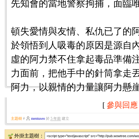
先知會的當地警察拘捕，面臨
頓失愛情與友情、私仇已了的
於領悟到人吸毒的原因是源自
虛的阿力禁不住拿起毒品準備
力面前，把他手中的針筒拿走
阿力，以親情的力量讓阿力懸
[
參與回應
主題樹
#
mentuseo
於
5 年前
建立
外掛主題樹：