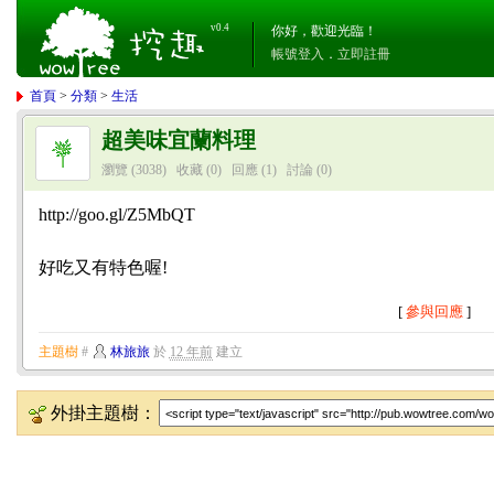
v0.4
你好，歡迎光臨！
帳號登入
．
立即註冊
首頁
>
分類
>
生活
超美味宜蘭料理
瀏覽 (3038)
收藏 (0)
回應
(1)
討論
(0)
http://goo.gl/Z5MbQT
好吃又有特色喔!
[
參與回應
]
主題樹
#
林旅旅
於
12 年前
建立
外掛主題樹：