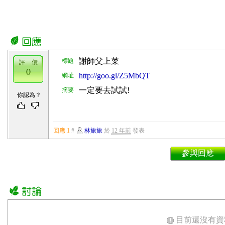
謝師父上菜
標題
評 價
0
http://goo.gl/Z5MbQT
網址
一定要去試試!
摘要
你認為？
回應 1
#
林旅旅
於
12 年前
發表
參與回應
目前還沒有資