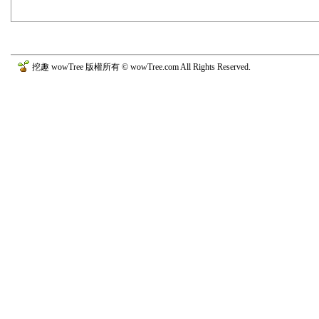
挖趣 wowTree 版權所有 © wowTree.com All Rights Reserved.