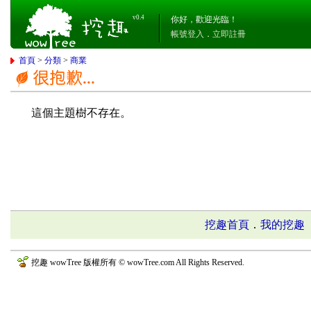
v0.4
你好，歡迎光臨！
帳號登入
．
立即註冊
首頁
>
分類
>
商業
這個主題樹不存在。
挖趣首頁
．
我的挖趣
挖趣 wowTree 版權所有 © wowTree.com All Rights Reserved.