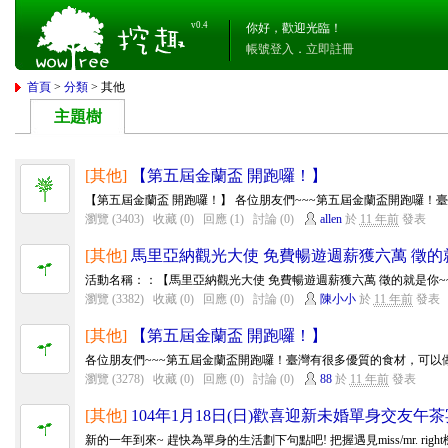
v0.4
你好，歡迎光臨！
帳號登入
．
立即註冊
首頁
>
分類
> 其他
主題樹
[其他]
【第五屆金蘭盃 開跑囉！】
【第五屆金蘭盃 開跑囉！】 各位朋友們~~~第五屆金蘭盃開跑囉！臺
瀏覽 (3403)
收藏 (0)
回應 (1)
討論 (0)
allen
於
11 年前
發表
[其他]
馬里亞納觀光大使 免費暢遊週薪獲六萬 徵的
活動名稱：：【馬里亞納觀光大使 免費暢遊週薪獲六萬 徵的就是你~~】 
瀏覽 (3382)
收藏 (0)
回應 (0)
討論 (0)
陳小小
於
11 年前
發表
[其他]
【第五屆金蘭盃 開跑囉！】
各位朋友們~~~第五屆金蘭盃開跑囉！臺灣有很多優質的食材，可以做
瀏覽 (3278)
收藏 (0)
回應 (0)
討論 (0)
88
於
11 年前
發表
[其他]
104年1月18日(日)歡喜迎新未婚單身交友午茶
新的一年到來~ 趕快為單身的生活劃下句點吧! 把握遇見miss/mr. righ