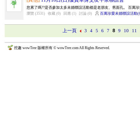
您累了嗎??是否參加太多未婚聯誼活動都是老朋友、舊面孔。 百萬珍愛
瀏覽 (3531)
收藏 (0)
回應 (1)
討論 (0)
百萬珍愛未婚聯誼活動(
上一頁
3
4
5
6
7
8
9
10
11
挖趣 wowTree 版權所有 © wowTree.com All Rights Reserved.