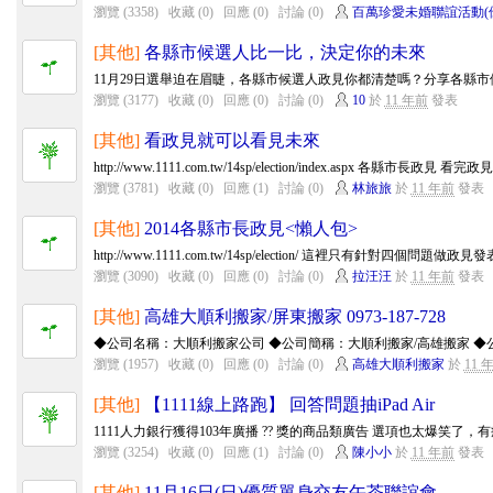
瀏覽 (3358)
收藏 (0)
回應 (0)
討論 (0)
百萬珍愛未婚聯誼活動(
[其他]
各縣市候選人比一比，決定你的未來
11月29日選舉迫在眉睫，各縣市候選人政見你都清楚嗎？分享各縣市候
瀏覽 (3177)
收藏 (0)
回應 (0)
討論 (0)
10
於
11 年前
發表
[其他]
看政見就可以看見未來
http://www.1111.com.tw/14sp/election/index.aspx 各縣市長政見 
瀏覽 (3781)
收藏 (0)
回應 (1)
討論 (0)
林旅旅
於
11 年前
發表
[其他]
2014各縣市長政見<懶人包>
http://www.1111.com.tw/14sp/election/ 這裡只有針對四個問題做政見發
瀏覽 (3090)
收藏 (0)
回應 (0)
討論 (0)
拉汪汪
於
11 年前
發表
[其他]
高雄大順利搬家/屏東搬家 0973-187-728
◆公司名稱：大順利搬家公司 ◆公司簡稱：大順利搬家/高雄搬家 ◆公司
瀏覽 (1957)
收藏 (0)
回應 (0)
討論 (0)
高雄大順利搬家
於
11 
[其他]
【1111線上路跑】 回答問題抽iPad Air
1111人力銀行獲得103年廣播 ?? 獎的商品類廣告 選項也太爆笑了，有療
瀏覽 (3254)
收藏 (0)
回應 (1)
討論 (0)
陳小小
於
11 年前
發表
[其他]
11月16日(日)優質單身交友午茶聯誼會