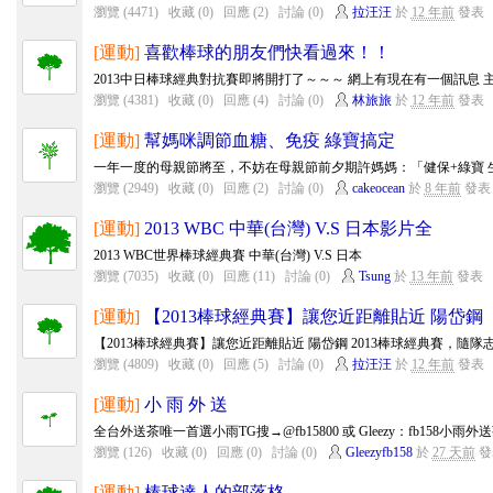
瀏覽 (4471)
收藏 (0)
回應 (2)
討論 (0)
拉汪汪
於
12 年前
發表
[運動]
喜歡棒球的朋友們快看過來！！
2013中日棒球經典對抗賽即將開打了～～～ 網上有現在有一個訊息 主
瀏覽 (4381)
收藏 (0)
回應 (4)
討論 (0)
林旅旅
於
12 年前
發表
[運動]
幫媽咪調節血糖、免疫 綠寶搞定
一年一度的母親節將至，不妨在母親節前夕期許媽媽：「健保+綠寶 生
瀏覽 (2949)
收藏 (0)
回應 (2)
討論 (0)
cakeocean
於
8 年前
發表
[運動]
2013 WBC 中華(台灣) V.S 日本影片全
2013 WBC世界棒球經典賽 中華(台灣) V.S 日本
瀏覽 (7035)
收藏 (0)
回應 (11)
討論 (0)
Tsung
於
13 年前
發表
[運動]
【2013棒球經典賽】讓您近距離貼近 陽岱鋼
【2013棒球經典賽】讓您近距離貼近 陽岱鋼 2013棒球經典賽，隨隊志
瀏覽 (4809)
收藏 (0)
回應 (5)
討論 (0)
拉汪汪
於
12 年前
發表
[運動]
小 雨 外 送
全台外送茶唯一首選小雨TG搜→@fb15800 或 Gleezy：fb158小雨外
瀏覽 (126)
收藏 (0)
回應 (0)
討論 (0)
Gleezyfb158
於
27 天前
發
[運動]
棒球達人的部落格