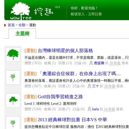
v0.4
你好，歡迎光臨！
帳號登入
．
立即註冊
首頁
>
分類
> 運動
主題樹
[運動]
台灣棒球明星的個人部落格
不論是在國內，還是在國外打球，不管是職業、業餘，或是退休，只要
瀏覽 (7832)
收藏 (1)
回應 (13)
討論 (0)
應援團
於
18 年前
發表
[運動]
「奧運綜合症候群」在你身上出現了嗎…
奧運會的落幕，應該還會有許多人心中的奧運激情一時難以平復，兩個
瀏覽 (5027)
收藏 (0)
回應 (2)
討論 (0)
三十
於
18 年前
發表
[運動]
Golf自我學習精進之路
Level 1: 球桿特性 Level 2: 運用球桿
瀏覽 (5268)
收藏 (0)
回應 (7)
討論 (0)
barla
於
14 年前
發表
[運動]
2013 經典棒球對抗賽 日本VS 中華
提供您機會貼近中日棒球巨星 服務內容：擔任【2013經典棒球對抗賽】活