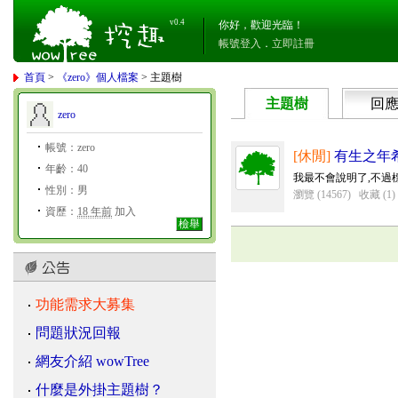
v0.4
你好，歡迎光臨！
帳號登入
．
立即註冊
首頁
>
《zero》個人檔案
> 主題樹
主題樹
回
zero
帳號：zero
[休閒]
有生之年
年齡：40
我最不會說明了,不過
性別：男
瀏覽 (14567)
收藏 (1)
資歷：
18 年前
加入
檢舉
功能需求大募集
問題狀況回報
網友介紹 wowTree
什麼是外掛主題樹？