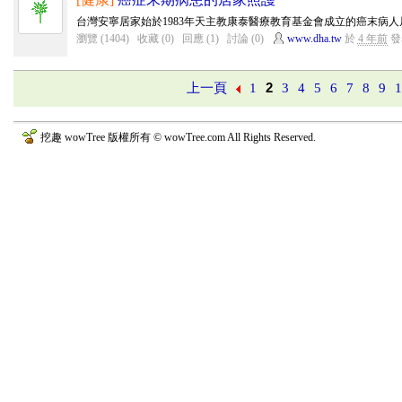
台灣安寧居家始於1983年天主教康泰醫療教育基金會成立的癌末病人居
瀏覽 (1404)
收藏 (0)
回應 (1)
討論 (0)
www.dha.tw
於
4 年前
發
上一頁
1
2
3
4
5
6
7
8
9
挖趣 wowTree 版權所有 © wowTree.com All Rights Reserved.