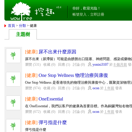
v0.4
你好，歡迎光臨！
帳號登入
．
立即註冊
首頁
>
分類
> 健康
主題樹
[健康]
尿不出來什麼原因
尿不出來（尿滯留）可能是由膀胱出口阻塞、神經問題、感染或藥物副作
瀏覽 (531)
收藏 (0)
回應 (1)
討論 (0)
yonixi3107
於
8 個月前
發
[健康]
One Stop Wellness 物理治療與康復
One Stop Wellness 是香港領先的物理治療與康復中心，匯聚資深物
瀏覽 (974)
收藏 (0)
回應 (1)
討論 (0)
ocon
於
1 年前
發表
[健康]
OneEssential
在 OneEssential，我們以客戶的健康為首要目標。作為銅鑼灣知名物
瀏覽 (672)
收藏 (0)
回應 (1)
討論 (0)
ocon
於
1 年前
發表
[健康]
彈弓指是什麼
彈弓指是什麼