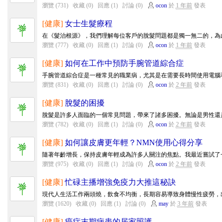
瀏覽 (731)
收藏 (0)
回應 (1)
討論 (0)
ocon
於
1 年前
發表
[健康]
女士生髮療程
在《髮治根源》，我們理解每位客戶的脫髮問題都是獨一無二的，為此
瀏覽 (777)
收藏 (0)
回應 (1)
討論 (0)
ocon
於
1 年前
發表
[健康]
如何在工作中預防手腕管道綜合症
手腕管道綜合症是一種常見的職業病，尤其是在需要長時間使用電腦和
瀏覽 (831)
收藏 (0)
回應 (1)
討論 (0)
ocon
於
2 年前
發表
[健康]
脫髮的困擾
脫髮是許多人面臨的一個常見問題，帶來了諸多困擾。無論是男性還是
瀏覽 (782)
收藏 (0)
回應 (1)
討論 (0)
ocon
於
2 年前
發表
[健康]
如何讓皮膚更年輕？NMN使用心得分享
隨著年齡增長，保持皮膚年輕成為許多人關注的焦點。我最近嘗試了一種被稱為N
瀏覽 (975)
收藏 (0)
回應 (1)
討論 (0)
ocon
於
2 年前
發表
[健康]
忙碌主播增強免疫力大推這秘訣
現代人生活工作兩頭燒，飲食不均衡，長期容易導致身體慢性疲勞，出
瀏覽 (1620)
收藏 (0)
回應 (1)
討論 (0)
may
於
3 年前
發表
[健康]
癌症末期病患的居家照護