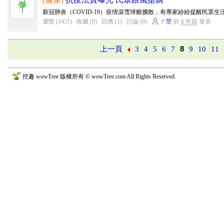
新冠肺炎（COVID-19）疫情滾雪球般擴散，有專家紛紛提醒民眾生活
瀏覽 (1431)
收藏 (0)
回應 (1)
討論 (0)
ㄚ茫
於
6 年前
發表
上一頁
3
4
5
6
7
8
9
10
11
挖趣 wowTree 版權所有 © wowTree.com All Rights Reserved.