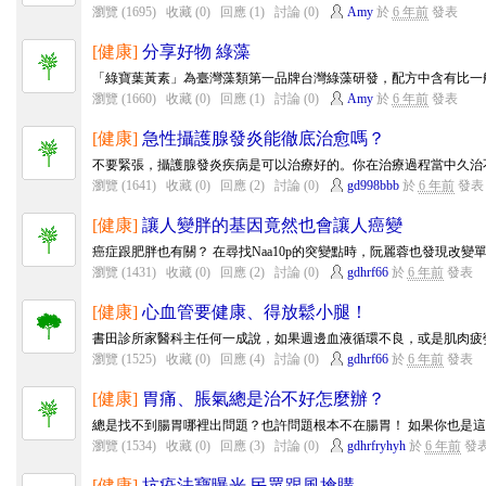
瀏覽 (1695)
收藏 (0)
回應 (1)
討論 (0)
Amy
於
6 年前
發表
[健康]
分享好物 綠藻
「綠寶葉黃素」為臺灣藻類第一品牌台灣綠藻研發，配方中含有比一般
瀏覽 (1660)
收藏 (0)
回應 (1)
討論 (0)
Amy
於
6 年前
發表
[健康]
急性攝護腺發炎能徹底治愈嗎？
不要緊張，攝護腺發炎疾病是可以治療好的。你在治療過程當中久治不
瀏覽 (1641)
收藏 (0)
回應 (2)
討論 (0)
gd998bbb
於
6 年前
發表
[健康]
讓人變胖的基因竟然也會讓人癌變
癌症跟肥胖也有關？ 在尋找Naa10p的突變點時，阮麗蓉也發現改變單
瀏覽 (1431)
收藏 (0)
回應 (2)
討論 (0)
gdhrf66
於
6 年前
發表
[健康]
心血管要健康、得放鬆小腿！
書田診所家醫科主任何一成說，如果週邊血液循環不良，或是肌肉疲勞
瀏覽 (1525)
收藏 (0)
回應 (4)
討論 (0)
gdhrf66
於
6 年前
發表
[健康]
胃痛、脹氣總是治不好怎麼辦？
總是找不到腸胃哪裡出問題？也許問題根本不在腸胃！ 如果你也是這樣
瀏覽 (1534)
收藏 (0)
回應 (3)
討論 (0)
gdhrfryhyh
於
6 年前
發
[健康]
抗疫法寶曝光 民眾跟風搶購