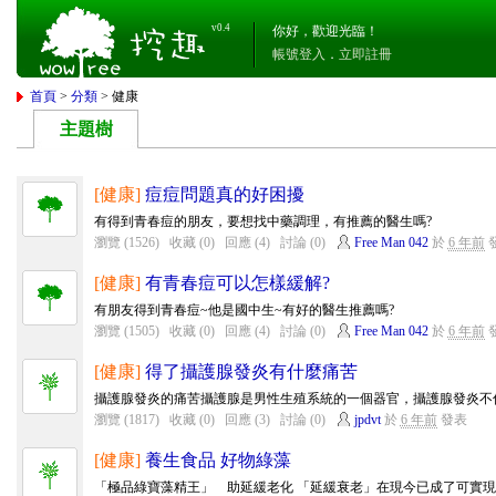
v0.4
你好，歡迎光臨！
帳號登入
．
立即註冊
首頁
>
分類
> 健康
主題樹
[健康]
痘痘問題真的好困擾
有得到青春痘的朋友，要想找中藥調理，有推薦的醫生嗎?
瀏覽 (1526)
收藏 (0)
回應 (4)
討論 (0)
Free Man 042
於
6 年前
[健康]
有青春痘可以怎樣緩解?
有朋友得到青春痘~他是國中生~有好的醫生推薦嗎?
瀏覽 (1505)
收藏 (0)
回應 (4)
討論 (0)
Free Man 042
於
6 年前
[健康]
得了攝護腺發炎有什麼痛苦
攝護腺發炎的痛苦攝護腺是男性生殖系統的一個器官，攝護腺發炎不僅
瀏覽 (1817)
收藏 (0)
回應 (3)
討論 (0)
jpdvt
於
6 年前
發表
[健康]
養生食品 好物綠藻
「極品綠寶藻精王」 助延緩老化 「延緩衰老」在現今已成了可實現的